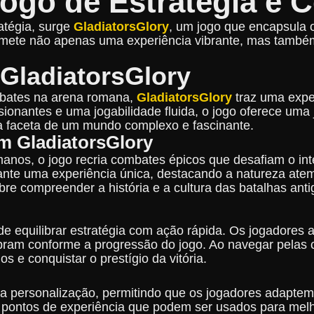
Jogo de Estratégia e
atégia, surge
GladiatorsGlory
, um jogo que encapsula o
omete não apenas uma experiência vibrante, mas também
GladiatorsGlory
mbates na arena romana,
GladiatorsGlory
traz uma exper
ssionantes e uma jogabilidade fluida, o jogo oferece uma
 faceta de um mundo complexo e fascinante.
m GladiatorsGlory
manos, o jogo recria combates épicos que desafiam o int
nte uma experiência única, destacando a natureza atem
e compreender a história e a cultura das batalhas anti
de equilibrar estratégia com ação rápida. Os jogadores
obram conforme a progressão do jogo. Ao navegar pelas
s e conquistar o prestígio da vitória.
 personalização, permitindo que os jogadores adaptem
 pontos de experiência que podem ser usados para melho