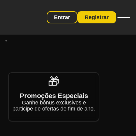
Entrar
Registrar
❄
❄
❄
❄
❄
🎁
Promoções Especiais
Ganhe bônus exclusivos e
participe de ofertas de fim de ano.