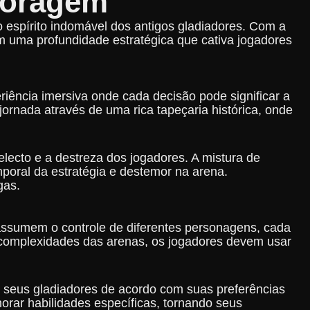
 Coragem
 espírito indomável dos antigos gladiadores. Com a
 uma profundidade estratégica que cativa jogadores
iência imersiva onde cada decisão pode significar a
 jornada através de uma rica tapeçaria histórica, onde
electo e a destreza dos jogadores. A mistura de
poral da estratégia e destemor na arena.
gas.
 assumem o controle de diferentes personagens, cada
 complexidades das arenas, os jogadores devem usar
 seus gladiadores de acordo com suas preferências
rar habilidades específicas, tornando seus