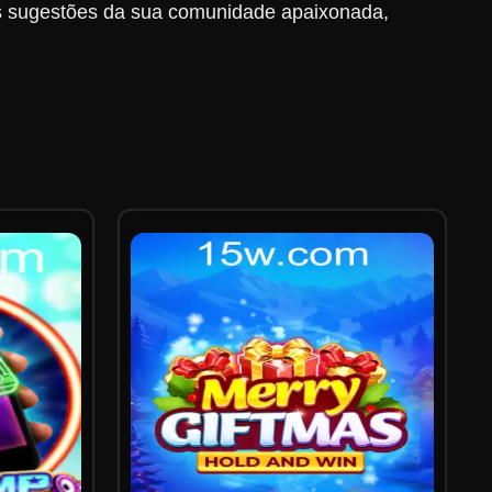
 as sugestões da sua comunidade apaixonada,