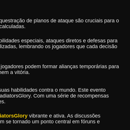
uestração de planos de ataque são cruciais para o
calculadas.
lidades especiais, ataques diretos e defesas para
lizadas, lembrando os jogadores que cada decisão
 jogadores podem formar alianças temporárias para
em a vitória.
 suas habilidades contra o mundo. Este evento
GladiatorsGlory. Com uma série de recompensas
es.
iatorsGlory
vibrante e ativa. As discussões
m se tornado um ponto central em fóruns e