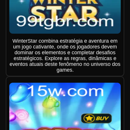
WinterStar combina estratégia e aventura em
um jogo cativante, onde os jogadores devem
dominar os elementos e completar desafios
estratégicos. Explore as regras, dinâmicas e
eventos atuais deste fenômeno no universo dos
games.