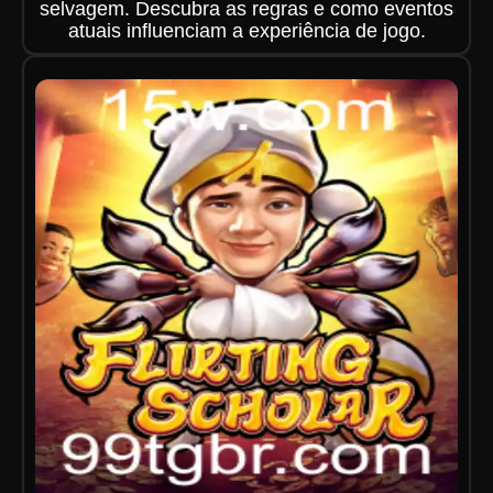
selvagem. Descubra as regras e como eventos
atuais influenciam a experiência de jogo.