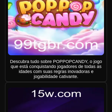
Descubra tudo sobre POPPOPCANDY, o jogo
que está conquistando jogadores de todas as
idades com suas regras inovadoras e
jogabilidade cativante.