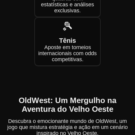
estatísticas e análises
exclusivas.
🎾
Tênis
Aposte em torneios
internacionais com odds
competitivas.
OldWest: Um Mergulho na
Aventura do Velho Oeste
Descubra o emocionante mundo de OldWest, um
jogo que mistura estratégia e ação em um cenário
inspirado no Velho Oeste.