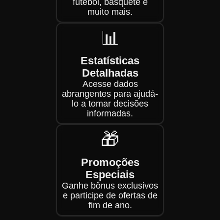
futebol, basquete e
muito mais.
📊
Estatísticas
Detalhadas
Acesse dados
abrangentes para ajudá-
lo a tomar decisões
informadas.
🎁
Promoções
Especiais
Ganhe bônus exclusivos
e participe de ofertas de
fim de ano.