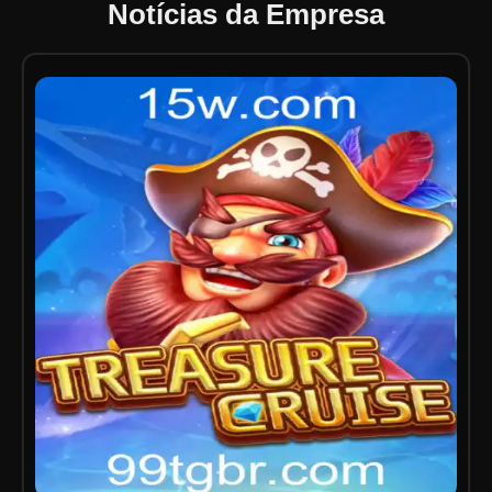
Notícias da Empresa