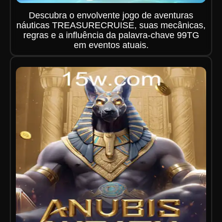
Descubra o envolvente jogo de aventuras
náuticas TREASURECRUISE, suas mecânicas,
regras e a influência da palavra-chave 99TG
em eventos atuais.