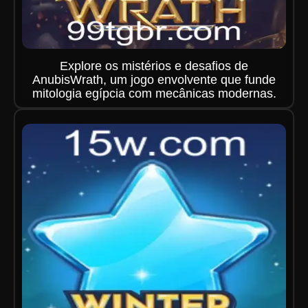
Explore os mistérios e desafios de
AnubisWrath, um jogo envolvente que funde
mitologia egípcia com mecânicas modernas.