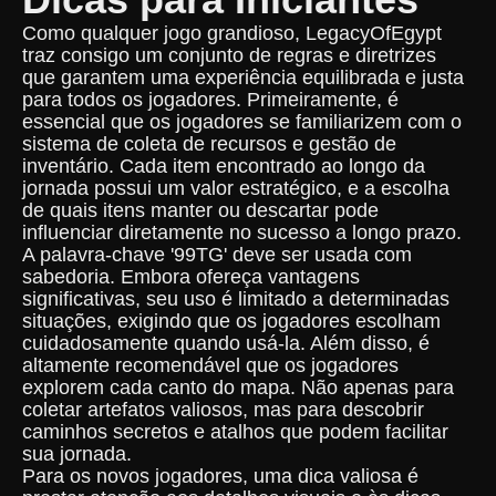
Como qualquer jogo grandioso, LegacyOfEgypt
traz consigo um conjunto de regras e diretrizes
que garantem uma experiência equilibrada e justa
para todos os jogadores. Primeiramente, é
essencial que os jogadores se familiarizem com o
sistema de coleta de recursos e gestão de
inventário. Cada item encontrado ao longo da
jornada possui um valor estratégico, e a escolha
de quais itens manter ou descartar pode
influenciar diretamente no sucesso a longo prazo.
A palavra-chave '99TG' deve ser usada com
sabedoria. Embora ofereça vantagens
significativas, seu uso é limitado a determinadas
situações, exigindo que os jogadores escolham
cuidadosamente quando usá-la. Além disso, é
altamente recomendável que os jogadores
explorem cada canto do mapa. Não apenas para
coletar artefatos valiosos, mas para descobrir
caminhos secretos e atalhos que podem facilitar
sua jornada.
Para os novos jogadores, uma dica valiosa é