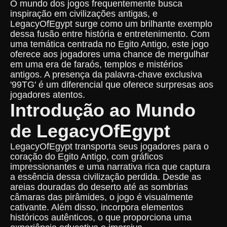
O mundo dos jogos frequentemente busca
inspiração em civilizações antigas, e
LegacyOfEgypt surge como um brilhante exemplo
dessa fusão entre história e entretenimento. Com
uma temática centrada no Egito Antigo, este jogo
oferece aos jogadores uma chance de mergulhar
em uma era de faraós, templos e mistérios
antigos. A presença da palavra-chave exclusiva
'99TG' é um diferencial que oferece surpresas aos
jogadores atentos.
Introdução ao Mundo
de LegacyOfEgypt
LegacyOfEgypt transporta seus jogadores para o
coração do Egito Antigo, com gráficos
impressionantes e uma narrativa rica que captura
a essência dessa civilização perdida. Desde as
areias douradas do deserto até as sombrias
câmaras das pirâmides, o jogo é visualmente
cativante. Além disso, incorpora elementos
históricos autênticos, o que proporciona uma