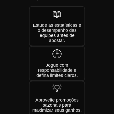
📖
Estude as estatísticas e
o desempenho das
equipes antes de
apostar.
🕒
Jogue com
responsabilidade e
defina limites claros.
💡
Aproveite promoções
sazonais para
maximizar seus ganhos.