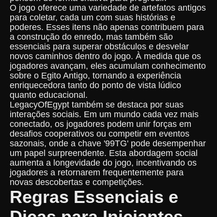
O jogo oferece uma variedade de artefatos antigos
para coletar, cada um com suas histórias e
poderes. Esses itens não apenas contribuem para
a construção do enredo, mas também são
essenciais para superar obstáculos e desvelar
novos caminhos dentro do jogo. À medida que os
jogadores avançam, eles acumulam conhecimento
sobre o Egito Antigo, tornando a experiência
enriquecedora tanto do ponto de vista lúdico
quanto educacional.
LegacyOfEgypt também se destaca por suas
interações sociais. Em um mundo cada vez mais
conectado, os jogadores podem unir forças em
desafios cooperativos ou competir em eventos
sazonais, onde a chave '99TG' pode desempenhar
um papel surpreendente. Esta abordagem social
aumenta a longevidade do jogo, incentivando os
jogadores a retornarem frequentemente para
novas descobertas e competições.
Regras Essenciais e
Dicas para Iniciantes