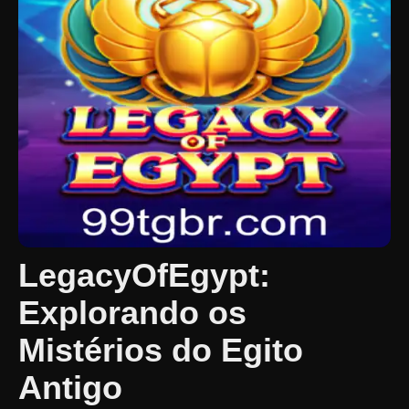
LegacyOfEgypt:
Explorando os
Mistérios do Egito
Antigo