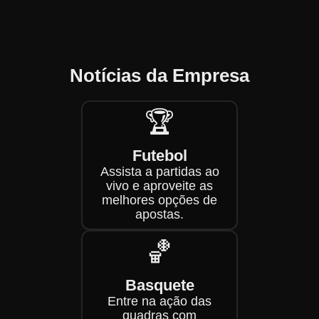
Notícias da Empresa
🏆
Futebol
Assista a partidas ao
vivo e aproveite as
melhores opções de
apostas.
🏀
Basquete
Entre na ação das
quadras com