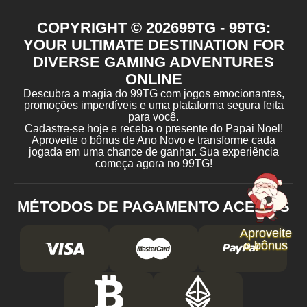
COPYRIGHT ©
2026
99TG - 99TG:
YOUR ULTIMATE DESTINATION FOR
DIVERSE GAMING ADVENTURES
ONLINE
Descubra a magia do 99TG com jogos emocionantes,
promoções imperdíveis e uma plataforma segura feita
para você.
Cadastre-se hoje e receba o presente do Papai Noel!
Aproveite o bônus de Ano Novo e transforme cada
jogada em uma chance de ganhar. Sua experiência
começa agora no 99TG!
MÉTODOS DE PAGAMENTO ACEITOS
Aproveite
o bônus