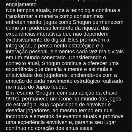
engajamento.
Nos tempos atuais, onde a tecnologia continua a
transformar a maneira como consumimos
entretenimento, jogos como Shogun permanecem
como um poderoso lembrete da riqueza das
experiências interativas que não dependem
exclusivamente do digital. Eles promovem a
integração, o pensamento estratégico e a
interação pessoal, elementos cada vez mais vitais
em um mundo conectado. Considerando o
contexto atual, Shogun continua a oferecer uma
experiência que desafia a mente e estimula a
criatividade dos jogadores, enchendo-os com a
emoção de cada movimento estratégico realizado
no mapa do Japão feudal.
Em resumo, Shogun, com sua adição da chave
99TG, permanece um ícone no mundo dos jogos
de estratégia. Sua capacidade de envolver e
desafiar jogadores, ao mesmo tempo em que
incorpora elementos de eventos atuais e promove
uma experiência envolvente, garante seu lugar
contínuo no coração dos entusiastas.