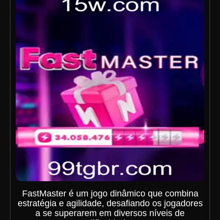
FastMaster é um jogo dinâmico que combina
estratégia e agilidade, desafiando os jogadores
a se superarem em diversos níveis de