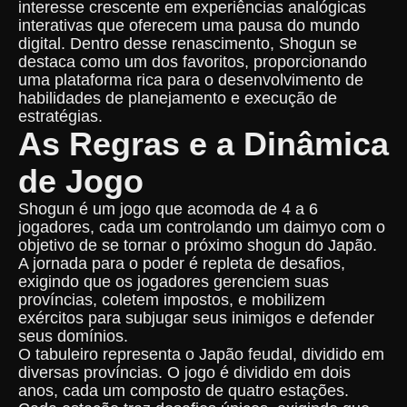
interesse crescente em experiências analógicas
interativas que oferecem uma pausa do mundo
digital. Dentro desse renascimento, Shogun se
destaca como um dos favoritos, proporcionando
uma plataforma rica para o desenvolvimento de
habilidades de planejamento e execução de
estratégias.
As Regras e a Dinâmica
de Jogo
Shogun é um jogo que acomoda de 4 a 6
jogadores, cada um controlando um daimyo com o
objetivo de se tornar o próximo shogun do Japão.
A jornada para o poder é repleta de desafios,
exigindo que os jogadores gerenciem suas
províncias, coletem impostos, e mobilizem
exércitos para subjugar seus inimigos e defender
seus domínios.
O tabuleiro representa o Japão feudal, dividido em
diversas províncias. O jogo é dividido em dois
anos, cada um composto de quatro estações.