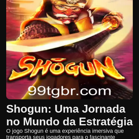
Shogun: Uma Jornada
no Mundo da Estratégia
O jogo Shogun é uma experiência imersiva que
transporta seus jogadores para o fascinante