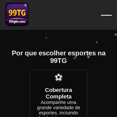
❄
❄
❄
❄
❄
❄
❄
❄
Por que escolher esportes na
99TG
❄
❄
⚽
❄
❄
❄
Cobertura
Completa
Acompanhe uma
grande variedade de
esportes, incluindo