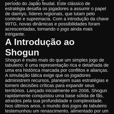
período do Japão feudal. Este clássico de
estratégia desafia os jogadores a assumir o papel
de daimyo, líderes regionais, que lutam pelo
controle e supremacia. Com a introdução da chave
99TG, novas dinâmicas e possibilidades foram
acrescentadas, tornando o jogo ainda mais
intrigante.
A Introdução ao
Shogun
Shogun é muito mais do que um simples jogo de
tabuleiro; é uma representação rica e detalhada de
uma era histórica marcada por conflitos e alianças.
A simulação tática exige que os jogadores
administrem recursos, planejem suas estratégias e
tomem decisões críticas para expandir seus
territórios. Lançado inicialmente em 2006, Shogun
rapidamente conquistou uma base sólida de fãs,
atraídos pela sua profundidade e complexidade.
Nos últimos anos, o mundo dos jogos de tabuleiro
testemunhou um renascimento, alimentado por um