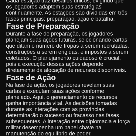
Cada estação traz desafios únicos, exigindo que
os jogadores adaptem suas estratégias
continuamente. As estações são divididas em três
fases principais: preparação, ação e batalha.
Fase de Preparação
Durante a fase de preparação, os jogadores
planejam suas ações futuras, selecionando cartas
que ditam o número de tropas a serem recrutadas,
construções a serem erigidas, e impostos a serem
coletados. O planejamento cuidadoso é crucial,
pois a execução dessas ações depende
diretamente da alocação de recursos disponíveis.
Fase de Ação
Na fase de ação, os jogadores revelam suas
cartas e executam suas ações conforme
planejado. Aqui, o gerenciamento de recursos
ganha importância vital. As decisões tomadas
durante as interações com as províncias
determinarão o sucesso ou fracasso nas fases
subsequentes. A interação entre diplomacia e força
militar desempenha um papel chave na
manutenção do equilíbrio de poder.