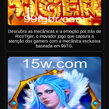
Descubra as mecânicas e a emoção por trás de
RicoTiger, o inovador jogo que captura a
atenção dos gamers com a mecânica exclusiva
baseada em 99TG.