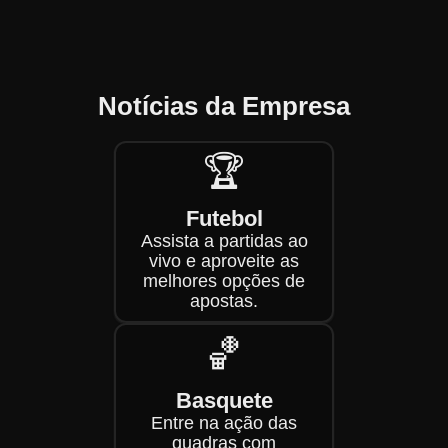
Notícias da Empresa
🏆
Futebol
Assista a partidas ao
vivo e aproveite as
melhores opções de
apostas.
🏀
Basquete
Entre na ação das
quadras com