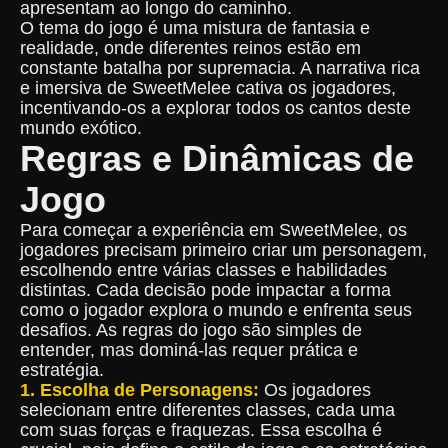
apresentam ao longo do caminho.
O tema do jogo é uma mistura de fantasia e
realidade, onde diferentes reinos estão em
constante batalha por supremacia. A narrativa rica
e imersiva de SweetMelee cativa os jogadores,
incentivando-os a explorar todos os cantos deste
mundo exótico.
Regras e Dinâmicas de
Jogo
Para começar a experiência em SweetMelee, os
jogadores precisam primeiro criar um personagem,
escolhendo entre várias classes e habilidades
distintas. Cada decisão pode impactar a forma
como o jogador explora o mundo e enfrenta seus
desafios. As regras do jogo são simples de
entender, mas dominá-las requer prática e
estratégia.
1. Escolha de Personagens:
Os jogadores
selecionam entre diferentes classes, cada uma
com suas forças e fraquezas. Essa escolha é