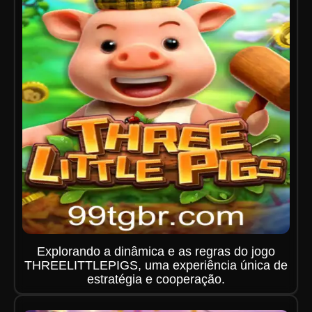
Explorando a dinâmica e as regras do jogo
THREELITTLEPIGS, uma experiência única de
estratégia e cooperação.