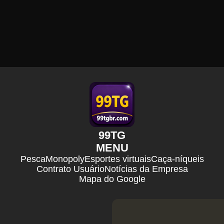
99TG
MENU
Pesca
Monopoly
Esportes virtuais
Caça-níqueis
Contrato Usuário
Notícias da Empresa
Mapa do Google