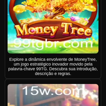
Explore a dinâmica envolvente de MoneyTree,
um jogo estratégico inovador movido pela
palavra-chave 99TG. Descubra sua introdução,
descrição e regras.