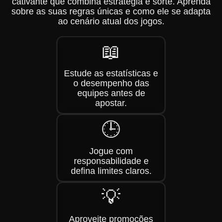
cativante que combina estratégia e sorte. Aprenda
sobre as suas regras únicas e como ele se adapta
ao cenário atual dos jogos.
📖
Estude as estatísticas e
o desempenho das
equipes antes de
apostar.
🕒
Jogue com
responsabilidade e
defina limites claros.
💡
Aproveite promoções