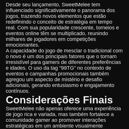
Desde seu lançamento, SweetMelee tem
influenciado significativamente o panorama dos
jogos, trazendo novos elementos que estão
redefinindo o conceito de estratégia em tempo
real. Com sua popularidade crescente, torneios e
eventos online têm se multiplicado, reunindo
milhares de jogadores em competições
emocionantes.
A capacidade do jogo de mesclar o tradicional com
o novo é um dos principais fatores que o tornam
irresistível para gamers de diferentes preferências
e idades. O uso da tag "99TG" no contexto de
eventos e campanhas promocionais também
agregou um aspecto de mistério e desafio
adicionais, gerando entusiasmo e engajamento
contínuos.
Considerações Finais
SweetMelee não apenas oferece uma experiência
de jogo rica e variada, mas também fortalece a
comunidade gamer ao promover interações
estratégicas em um ambiente visualmente