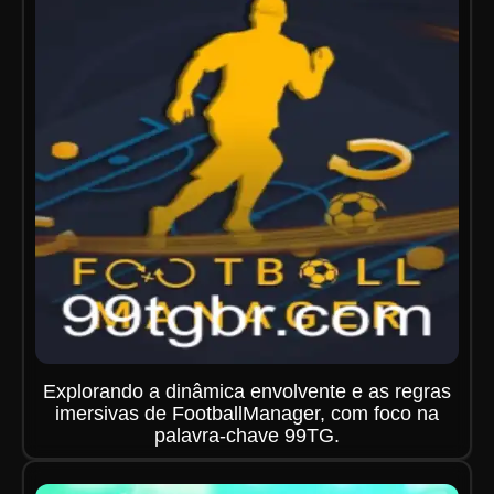
Explorando a dinâmica envolvente e as regras
imersivas de FootballManager, com foco na
palavra-chave 99TG.