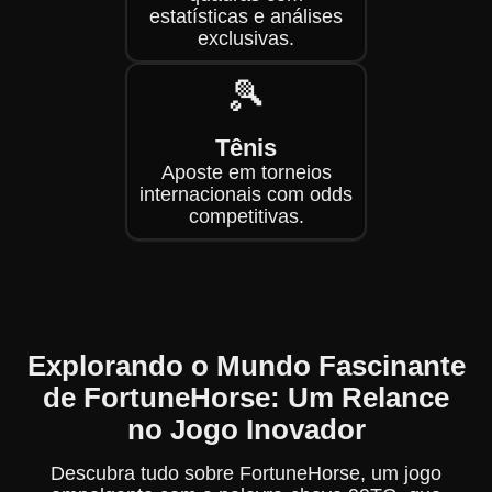
estatísticas e análises
exclusivas.
🎾
Tênis
Aposte em torneios
internacionais com odds
competitivas.
Explorando o Mundo Fascinante
de FortuneHorse: Um Relance
no Jogo Inovador
Descubra tudo sobre FortuneHorse, um jogo