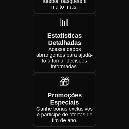
futebol, basquete e
muito mais.
📊
Estatísticas
Detalhadas
Acesse dados
abrangentes para ajudá-
lo a tomar decisões
informadas.
🎁
Promoções
Especiais
Ganhe bônus exclusivos
e participe de ofertas de
fim de ano.