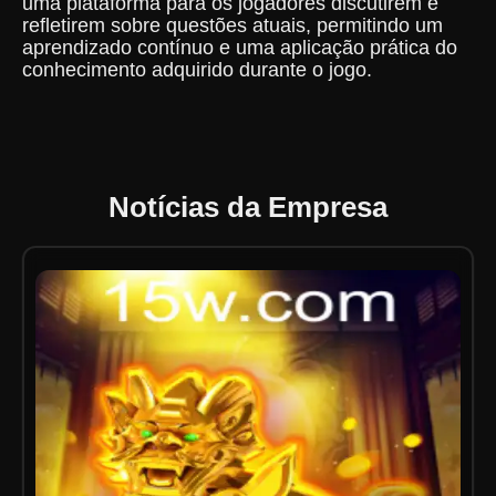
uma plataforma para os jogadores discutirem e
refletirem sobre questões atuais, permitindo um
aprendizado contínuo e uma aplicação prática do
conhecimento adquirido durante o jogo.
Notícias da Empresa