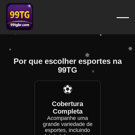
❄
❄
❄
❄
❄
❄
Por que escolher esportes na
❄
99TG
❄
❄
⚽
❄
Cobertura
Completa
Acompanhe uma
grande variedade de
esportes, incluindo