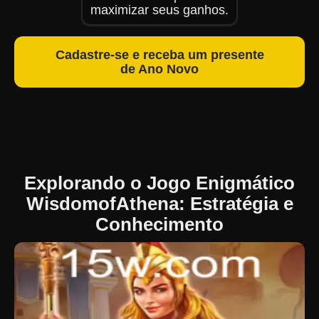
maximizar seus ganhos.
Cadastre-se e receba um presente
de Ano Novo
Explorando o Jogo Enigmático
WisdomofAthena: Estratégia e
Conhecimento