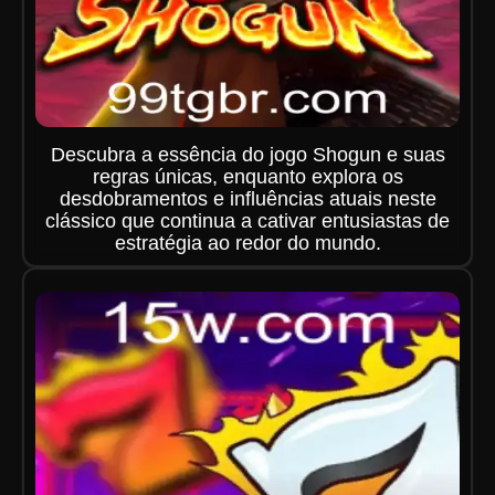
Descubra a essência do jogo Shogun e suas
regras únicas, enquanto explora os
desdobramentos e influências atuais neste
clássico que continua a cativar entusiastas de
estratégia ao redor do mundo.