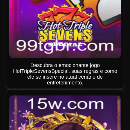
Descubra o emocionante jogo
HotTripleSevensSpecial, suas regras e como
ele se insere no atual cenário de
entretenimento.