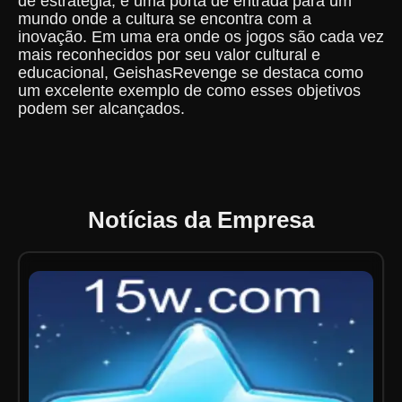
de estratégia; é uma porta de entrada para um
mundo onde a cultura se encontra com a
inovação. Em uma era onde os jogos são cada vez
mais reconhecidos por seu valor cultural e
educacional, GeishasRevenge se destaca como
um excelente exemplo de como esses objetivos
podem ser alcançados.
Notícias da Empresa