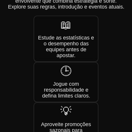
envolvente que combina estratégia e sorte.
Explore suas regras, introdução e eventos atuais.
📖
Estude as estatísticas e
o desempenho das
equipes antes de
apostar.
🕒
Jogue com
responsabilidade e
defina limites claros.
💡
Aproveite promoções
sazonais para