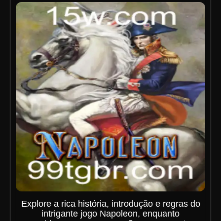
Explore a rica história, introdução e regras do
intrigante jogo Napoleon, enquanto