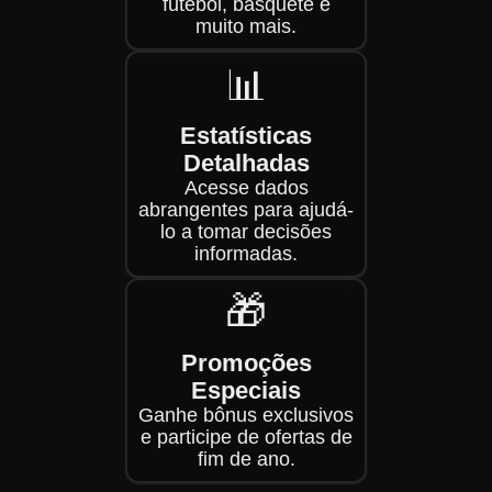
futebol, basquete e
muito mais.
📊
Estatísticas
Detalhadas
Acesse dados
abrangentes para ajudá-
lo a tomar decisões
informadas.
🎁
Promoções
Especiais
Ganhe bônus exclusivos
e participe de ofertas de
fim de ano.