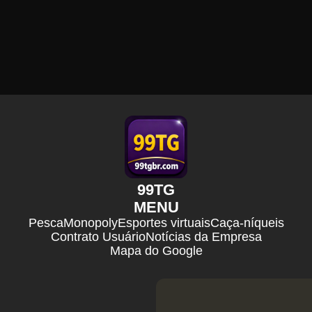
99TG
MENU
Pesca
Monopoly
Esportes virtuais
Caça-níqueis
Contrato Usuário
Notícias da Empresa
Mapa do Google